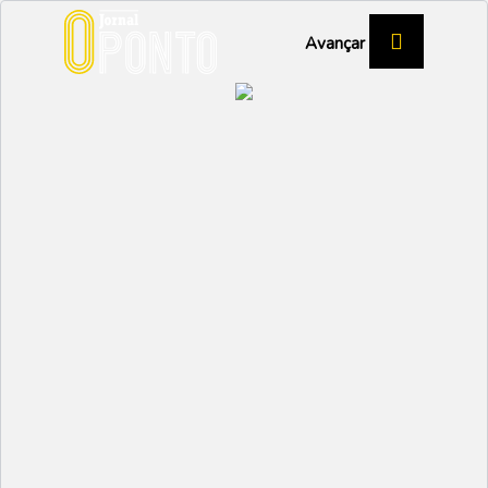
Avançar
Festa da Vista Alegre
regressa de 2 a 5 de
julho
ÍLHAVO
Partilhar:
AFONSO RE LAU
01 JULHO 2026 | 10:50