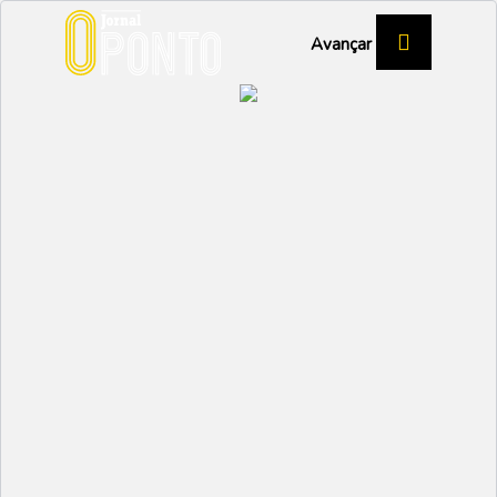
Avançar
Jovens de Ílhavo
desenham identidade da
Assembleia Municipal
Jovem
ÍLHAVO
Partilhar:
EMIDIO
07 JULHO 2025 | 12:11