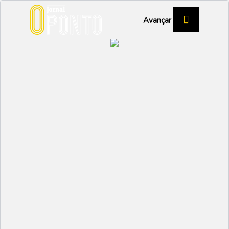
Avançar
Município de Ílhavo
celebra património de
Vale de Ílhavo com dia
especial
ÍLHAVO
Partilhar:
EMIDIO
07 NOVEMBRO 2024 |
10:47