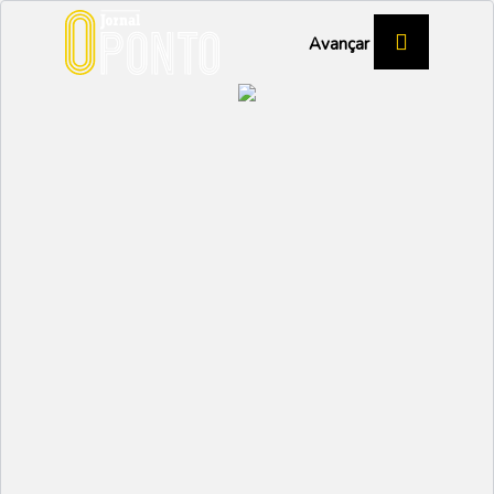
Avançar
Sabores da Faina Maior
voltam às mesas de
Ílhavo
ÍLHAVO
Partilhar:
EMIDIO
05 DEZEMBRO 2025 |
10:41