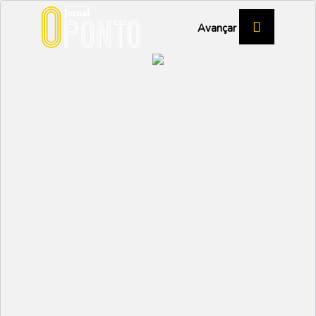
Avançar
Festas em Mira são para
lá de São Tomé
MIRA
Partilhar:
EMIDIO
17 JUNHO 2025 | 11:18
A edição de 2025 das Festas de São Tomé, em
Mira, foi apresentada no passado dia 11, no Salão