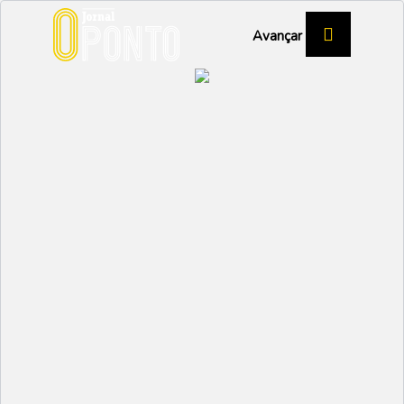
Avançar
PRAIA DE MIRA
Mira prepara passagem
de ano com expectativas
em alta
MIRA
Partilhar:
EMIDIO
16 DEZEMBRO 2025 |
09:48