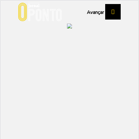
Avançar
AUTÁRQUICAS 2025
CDS apresenta cabeças-
de-lista e promete “fazer
a diferença”
POLÍTICA
Partilhar:
EMIDIO
01 SETEMBRO 2025 |
10:26