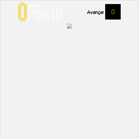
Avançar
ENTREVISTA A RUI CRUZ, PRESIDENTE DA
CÂMARA MUNICIPAL DE VAGOS
“Haverá uma
reorganização profunda
dos serviços
municipais”
POLÍTICA
Partilhar:
EMIDIO