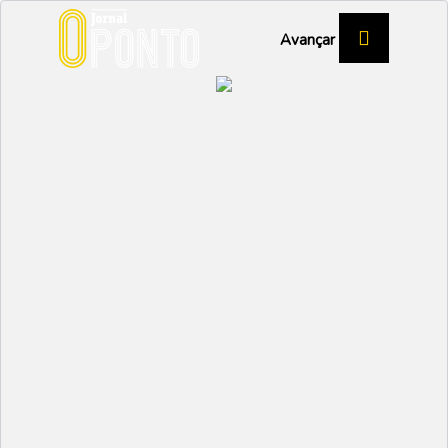
Avançar
ELEIÇÕES AUTÁRQUICAS 2025
Hugo Santos é o
candidato do CDS à
Câmara de Vagos
POLÍTICA
Partilhar:
EMIDIO
21 MARÇO 2025 | 10:52