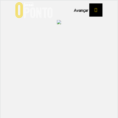
Avançar
Pedro Nuno Santos
visitou Motofil em
Íhavo
POLÍTICA
Partilhar:
EMIDIO
29 JANEIRO 2024 | 11:04