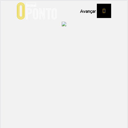
Avançar
Rescaldo da noite
eleitoral em Vagos
POLÍTICA
Partilhar:
EMIDIO
13 OUTUBRO 2025 | 12:48
A maioria colocou a cruz no Rui Cruz