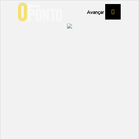
Avançar
ASSEMBLEIA MUNICIPAL DE VAGOS
Vagos reduz dívida e
aumenta receita, mas
contas não convencem a
oposiçã
POLÍTICA
Partilhar:
EMIDIO
07 MAIO 2026 | 09:50