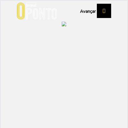
Avançar
MOLICEIRO É CANDIDATO A PATRIMÓNIO
CULTURAL IMATERIAL DA HUMANIDADE
Identidade da região
navega a bordo do
barco moliceiro
REGIÃO DE AVEIRO
Partilhar:
EMIDIO
23 JANEIRO 2025 | 09:33