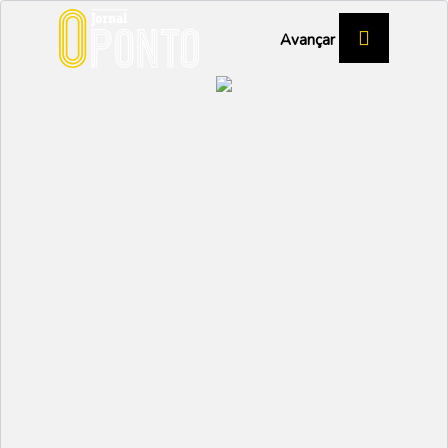
Avançar
Tarde Gandaresa
encerra Mês Sénior
SÉNIOR
Partilhar:
EMIDIO
10 NOVEMBRO 2023 |
09:40
No passado dia 31 de outubro, a Casa-Museu de