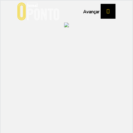
Avançar
CASAMENTO
As Bodas de Ouro de
Maria de Lurdes e Alírio
SOCIAL
Partilhar:
EMIDIO
09 JANEIRO 2024 | 12:45
Maria de Lurdes Santos e Alírio Santos celebraram