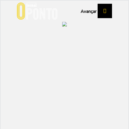
Avançar
Município de Ílhavo
estreia Festa do Choco
de 9 a 12 de abril
SOCIAL
Partilhar:
EMIDIO
09 ABRIL 2026 | 11:26