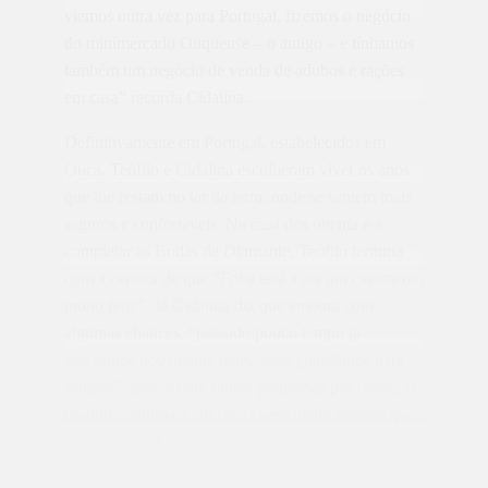
viemos outra vez para Portugal, fizemos o negócio
do minimercado Ouquense – o antigo – e tínhamos
também um negócio de venda de adubos e rações
em casa” recorda Cidalina.
Definitivamente em Portugal, estabelecidos em
Ouca, Teófilo e Cidalina escolheram viver os anos
que lhe restam no lar da terra, onde se sentem mais
seguros e confortáveis. Na casa dos oitenta e a
completar as Bodas de Diamante, Teófilo termina
com a certeza de que “Foi e está a ser um casamento
muito feliz”. Já Cidalina diz que embora com
algumas chatices, “passado pouco tempo já
estávamos novamente bem.. Não guardámos para
sempre”. Isso, e com outras peripécias pelo meio, o
marido continua a cuidar da verdadeira riqueza que
a Venezuela lhe deu – o coração de Cidalina – “Se
eu não cuidasse dela, já ela tinha ido para os