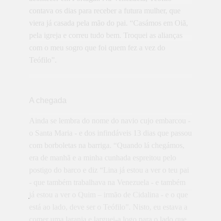
contava os dias para receber a futura mulher, que
viera já casada pela mão do pai. “Casámos em Oiã,
pela igreja e correu tudo bem. Troquei as alianças
com o meu sogro que foi quem fez a vez do
Teófilo”.
A chegada
Ainda se lembra do nome do navio cujo embarcou -
o Santa Maria - e dos infindáveis 13 dias que passou
com borboletas na barriga. “Quando lá chegámos,
era de manhã e a minha cunhada espreitou pelo
postigo do barco e diz “Lina já estou a ver o teu pai
- que também trabalhava na Venezuela - e também
já estou a ver o Quim – irmão de Cidalina - e o que
está ao lado, deve ser o Teófilo”. Nisto, eu estava a
comer uma laranja e larguei-a logo para o lado que