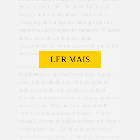
nem a consegui acabar de comer” Tal eram os
nervos, que foram das últimas a sair do navio,
arrastadas pela tripulação do barco que estavam
responsáveis pela limpeza dos camarotes. “E lá teve
de ser.. lá tive de sair do barco, muito
envergonhada” e, com um aviso prévio que Teófilo
lhe escrevera, para a preparar.
LER MAIS
E como foi a primeira vez que se viram?
Perguntámos, ao que Teófilo explicou “Aquilo
estava tudo destinado, havia lá muita gente da
família da Cidalina que também estava lá na
Venezuela e foram nesse dia ao cais para apreciar o
nosso encontro. Mas antes, por carta, disse-lhe
como se de uma promessa se tratasse – “Olha tu
chegas lá, dás-me um beijinho na boca, um abraço e
o resto a gente faz... Está lá muita gente e não é
preciso fazer espetáculo”. E Cidalina não conseguiu