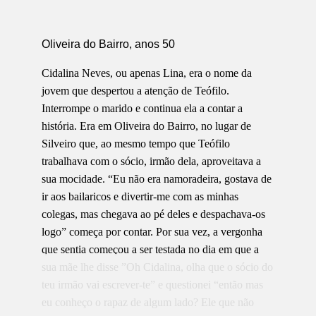
Oliveira do Bairro, anos 50
Cidalina Neves, ou apenas Lina, era o nome da
jovem que despertou a atenção de Teófilo.
Interrompe o marido e continua ela a contar a
história. Era em Oliveira do Bairro, no lugar de
Silveiro que, ao mesmo tempo que Teófilo
trabalhava com o sócio, irmão dela, aproveitava a
sua mocidade. “Eu não era namoradeira, gostava de
ir aos bailaricos e divertir-me com as minhas
colegas, mas chegava ao pé deles e despachava-os
logo” começa por contar. Por sua vez, a vergonha
que sentia começou a ser testada no dia em que a
sua mãe lhe disse ”Oh Cidalina, olha que o sócio do
teu irmão vai escrever-te” e questionei “então mas
eu conheço o rapaz de algum lado? Ele que não