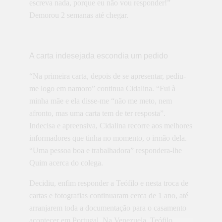
escreva nada, porque eu não vou responder!”
Demorou 2 semanas até chegar.
A carta indesejada escondia um pedido
“Na primeira carta, depois de se apresentar, pediu-
me logo em namoro” continua Cidalina. “Fui à
minha mãe e ela disse-me “não me meto, nem
afronto, mas uma carta tem de ter resposta”.
Indecisa e apreensiva, Cidalina recorre aos melhores
informadores que tinha no momento, o irmão dela.
“Uma pessoa boa e trabalhadora” respondera-lhe
Quim acerca do colega.
Decidiu, enfim responder a Teófilo e nesta troca de
cartas e fotografias continuaram cerca de 1 ano, até
arranjarem toda a documentação para o casamento
acontecer em Portugal. Na Venezuela, Teófilo