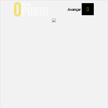
Avançar
VERÃO 2023
Fomos para a praia,
fomos tu e eu... num
autocarro
VAGOS
Partilhar:
NUNO MARGARIDO
07 JULHO 2023 | 10:51