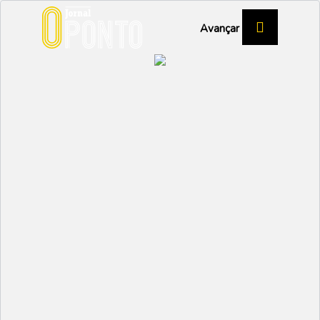
Avançar
CDS/VAGOS
Hugo Santos lidera
concelhia
VAGOS
Partilhar:
NUNO MARGARIDO
26 JANEIRO 2023 | 14:57
O vaguense Hugo Santos foi eleito, no passado dia