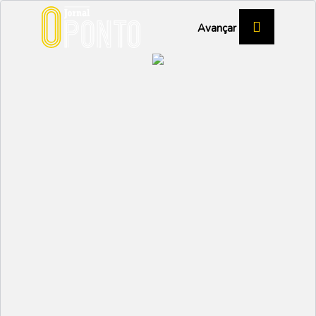
Avançar
GAFANHA DA BOA-HORA
II Feira de Clássicos
com balanço positivo
VAGOS
Partilhar:
SANDRA OLIVEIRA
29 SETEMBRO 2022 |
11:30