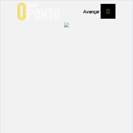
Avançar
OUCA
Lar de São Martinho
fechará para obras
depois do Verão
REGIÃO DE AVEIRO
Partilhar:
SANDRA OLIVEIRA
26 JANEIRO 2023 | 15:41