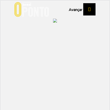
Avançar
CULTURA
Vagos Metal Fest com
mudanças no cartaz
VAGOS
Partilhar:
NUNO MARGARIDO
20 JULHO 2022 | 10:50
A duas semanas do tão ansiado regresso do Vagos