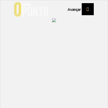
Avançar
Aveiro quer moliceiros
elétricos nos canais da
Ria
AVEIRO
Partilhar:
EMIDIO
26 MARÇO 2026 | 12:34