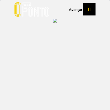
Avançar
Concurso
Intermunicipal de
Leitura
CULTURA
Partilhar:
EMIDIO
26 MARÇO 2026 | 12:23