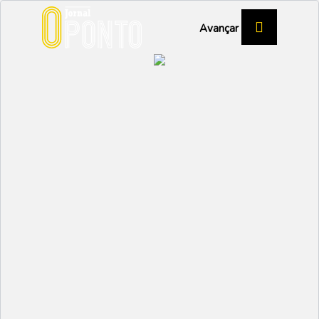
Avançar
Armando Mouro volta a
comandar equipa
feminina
DESPORTO
Partilhar:
NUNO MARGARIDO
05 SETEMBRO 2023 |
10:13