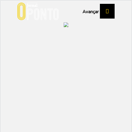
Avançar
As melhores do país...
na Vagueira
DESPORTO
Partilhar: