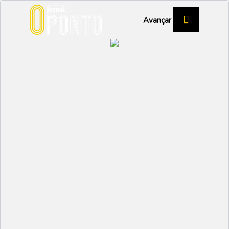
Avançar
Calvão escorrega na
Pateira
DESPORTO
Partilhar:
EMIDIO
19 DEZEMBRO 2024 |
10:34
A equipa liderada agora pelo novo técnico Paulo