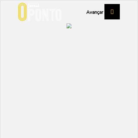
Avançar
GRECAS
Campeonato Distrital
Sub18 – Vagos
DESPORTO
Partilhar:
EMIDIO
04 JUNHO 2025 | 16:00
O Estádio Municipal de Vagos foi palco do