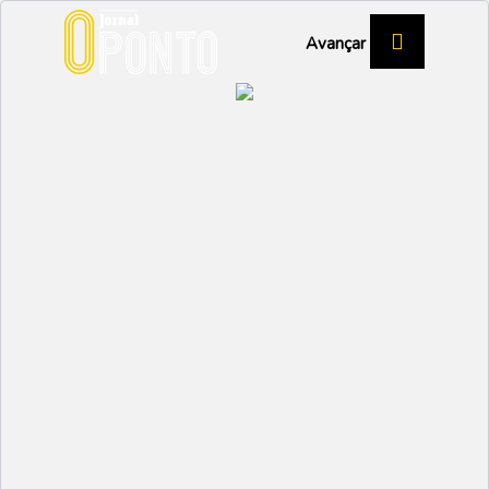
Avançar
46.º ANIVERSÁRIO DO GRECAS
Clube embaixador do
município
DESPORTO
Partilhar:
EMIDIO
07 FEVEREIRO 2024 |
15:21