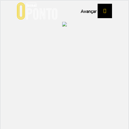
Avançar
ÉPOCA BALNEAR 2025
Protocolo com o NEVA
garante reforço da
segurança nas praias de
Vagos
VAGOS
Partilhar:
EMIDIO
04 JUNHO 2025 | 15:49