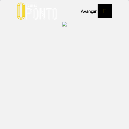
Avançar
SUSPENSÃO DE AULAS DE NATAÇÃO
Fim de contrato de
monitor leva à
suspensão de aulas de
natação em Vagos e
Calvão
DESPORTO
Partilhar: