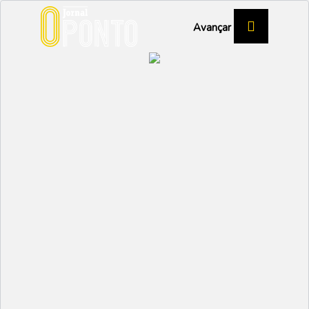
Avançar
Grecas coleciona pódios
e segue para o Nacional
DESPORTO
Partilhar:
EMIDIO
20 NOVEMBRO 2025 |
10:02
A Associação de Atletismo de Aveiro organizou o