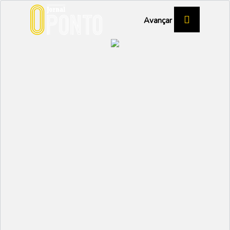
Avançar
EDUARDO FEIO - PRESIDENTE DA
ADMINISTRAÇÃO DO PORTO DE AVEIRO
“Um porto hoje vai
muito para além do
cais”
ECONOMIA
Partilhar:
EMIDIO
27 SETEMBRO 2023 |
18:07