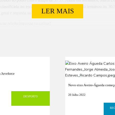
subindo ao pódio com o tempo de 37:37. Ainda em femininos, Marta Lou
 classificada no escalão F45, enquanto Francisca Sá terminou na 30.ª
LER MAIS
a geral e segunda no escalão F50.
a na edição impressa ou online]
a Juveforce
Novo eixo Aveiro-Águeda começa
20 Julho 2022
DESPORTO
REG