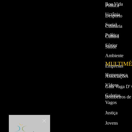
Boa Vida
Política
Ucrânia
Desporto
Social
Culinária
Política
Cultura
Sénior
Saúde
Ambiente
MULTIMÉ
Empresas
Hemeroteca
Associações
Vídeos
Gala Vaga D'
Galerias
Bombeiros de
Vagos
Justiça
Jovens