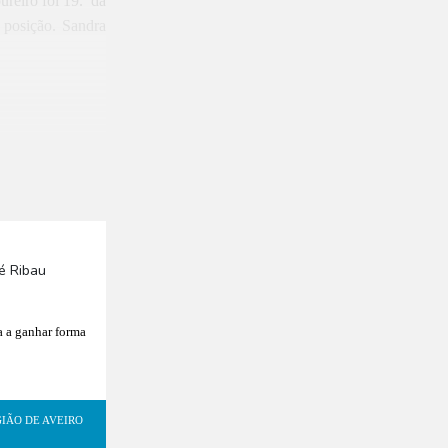
reiro foi 19.ª da
 posição. Sandra
 a ganhar forma
IÃO DE AVEIRO