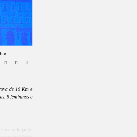
lhar:
rova de 10 Km e
as, 5 femininos e
terceiro lugar da