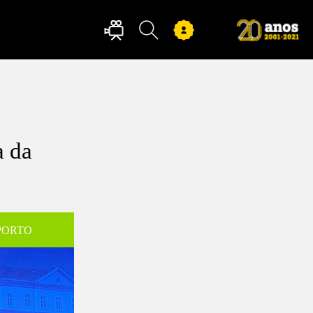
a da
PORTO