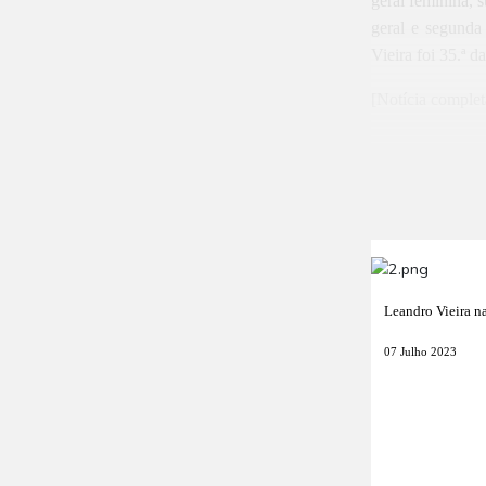
geral feminina, 
geral e segunda
Vieira foi 35.ª d
[Notícia complet
Leandro Vieira n
07 Julho 2023