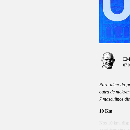
EM
07 
Para além da p
outra de meia-ma
7 masculinos dis
10 Km
Nos 10 km, dispu