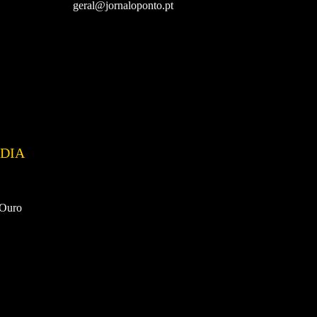
geral@jornaloponto.pt
DIA
 Ouro