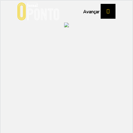
Avançar
CORRIDA
Lídia de ouro, Cátia de
bronze
DESPORTO
Partilhar:
NUNO MARGARIDO
07 JULHO 2023 | 11:15
Os 10 quilómetros mais rápidos de Portugal