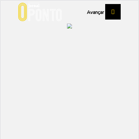
Avançar
FUTSAL FEMININO
Lobitas começam em
Monsarros
Partilhar:
NUNO MARGARIDO
12 OUTUBRO 2023 | 10:36
á começou o Campeonato Interdistrital feminino de
futsal, que junta equipas da Associações de Futebol
de Aveiro e de Coimbra. Competição dividida em