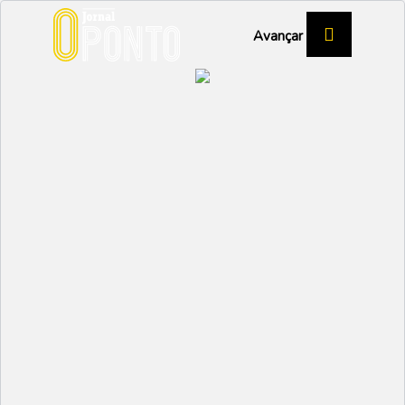
Avançar
Melissa Maia vence em
Mortágua
DESPORTO
Partilhar:
EMIDIO
28 JUNHO 2023 | 17:20
Mortágua acolheu a segunda prova da Taça de
Portugal de Maratona BTT XCM, no passado dia