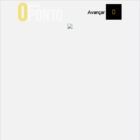
Avançar
“Pedroza” exibição dos
Lobitos
DESPORTO
Partilhar:
EMIDIO
05 DEZEMBRO 2024 |
10:26
Os Lobitos dominaram o duelo contra o Nelas,