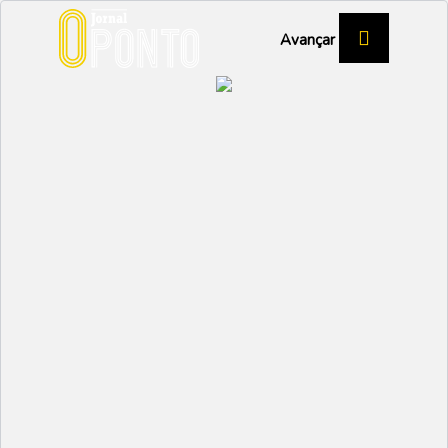
Avançar
ARMANDO MOURO - TREINADOR AD
VAGOS
Playoffs e ... "depois
logo se vê"
DESPORTO
Partilhar:
NUNO MARGARIDO
12 OUTUBRO 2023 | 10:41