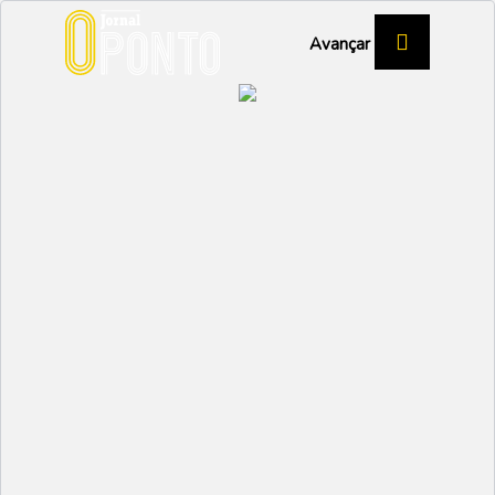
Avançar
CARRINHOS DE ROLAMENTOS
“Professor” levou a
melhor
DESPORTO
Partilhar:
NUNO MARGARIDO
29 SETEMBRO 2022 |
12:51