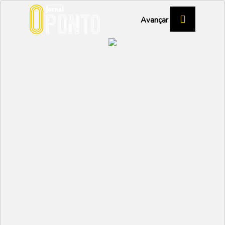
Avançar
ELEIÇÕES AUTÁRQUICAS 2025
Vagos em debate:
consensos no
diagnóstico,
divergências na ação
POLÍTICA
Partilhar:
EMIDIO
09 OUTUBRO 2025 | 09:49