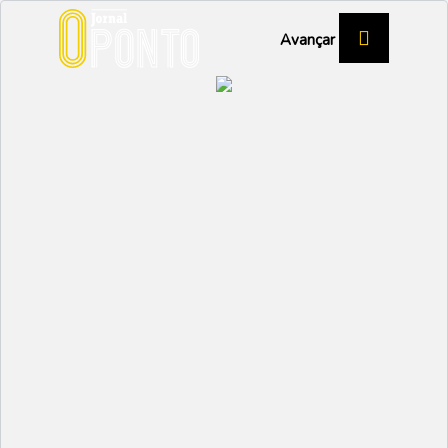
Avançar
Sosense regressa às
vitórias
DESPORTO
Partilhar:
EMIDIO
28 JUNHO 2023 | 17:17
A jogar em casa, o Sosense venceu por 2-1 o
Carqueijo, após a série de quatro derrotas