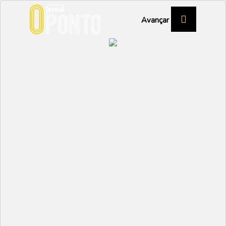
Avançar
ATLETAS COMEÇAM A AQUECER AS
PERNAS
Trail
DESPORTO
Partilhar: