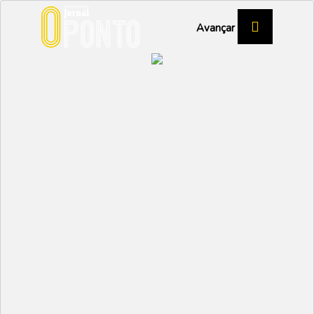
Avançar
Vaguense soma e segue
na liderança!
DESPORTO
Partilhar:
EMIDIO
21 NOVEMBRO 2024 |
09:58
Num jogo de emoções fortes e com um final de