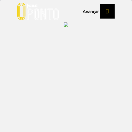
Avançar
IGREJA
Diocese aponta para
apenas três sacerdotes
denunciados
CULTURA
Partilhar:
NUNO MARGARIDO
15 JUNHO 2023 | 11:07