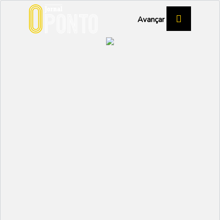
Avançar
Quinta do Éden celebra
25 anos de “pessoas,
resiliência e legado”
EMPRESAS
Partilhar:
EMIDIO
12 MARÇO 2026 | 10:10