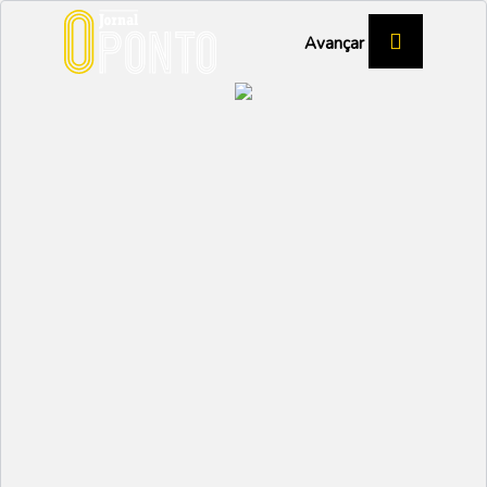
Avançar
Uma viagem e a Itália
aqui tão perto
EMPRESAS
Partilhar:
EMIDIO
05 DEZEMBRO 2025 |
10:47
Uma aposta ponderada e feita de bom gosto.