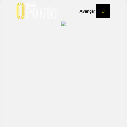
Avançar
Primeira reunião do
Executivo Municipal de
Ílhavo
ÍLHAVO
Partilhar:
EMIDIO
20 NOVEMBRO 2025 |
09:50