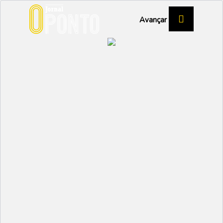
Avançar
FESTAS DE SÃO TOMÉ
Mira prepara cinco dias
de música, cultura e
tradição
MIRA
Partilhar:
AFONSO RE LAU
01 JULHO 2026 | 10:48