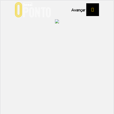
Avançar
ENTREVISTA A RUI CRUZ, CANDIDATO DO
PSD À CÂMARA MUNICIPAL DE VAGOS
“O cargo que mais me
marcou foi o de
presidente da câmara de
Vagos”
POLÍTICA
Partilhar:
EMIDIO